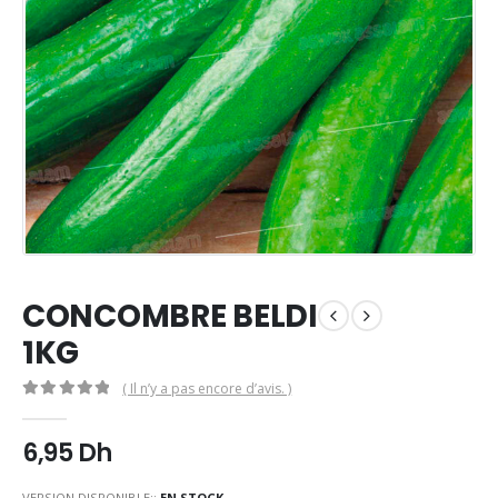
CONCOMBRE BELDI
1KG
( Il n’y a pas encore d’avis. )
0
Sur 5
6,95
Dh
VERSION DISPONIBLE::
EN STOCK