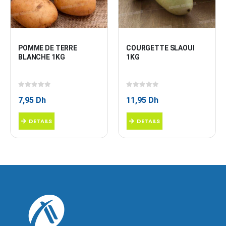
COURGETTE SLAOUI 
SALADE VERTE A LA 
1KG
PIECE
0
sur 5
0
sur 5
11,95
Dh
6,95
Dh
DETAILS
DETAILS