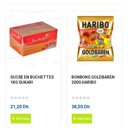
SUCRE EN BUCHETTES 
BONBONS GOLDBAREN 
1KG SUKARI
200G HARIBO
0
sur 5
0
sur 5
21,20
Dh
38,50
Dh
DETAILS
DETAILS