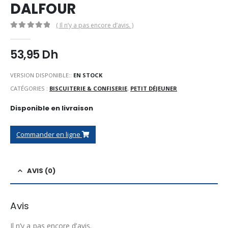
DALFOUR
( Il n’y a pas encore d’avis. )
0
Sur 5
53,95
Dh
VERSION DISPONIBLE::
EN STOCK
CATÉGORIES :
BISCUITERIE & CONFISERIE
,
PETIT DÉJEUNER
Disponible en livraison
Commander en ligne
AVIS (0)
Avis
Il n’y a pas encore d’avis.