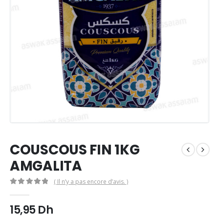
COUSCOUS FIN 1KG
AMGALITA
( Il n’y a pas encore d’avis. )
0
Sur 5
15,95
Dh