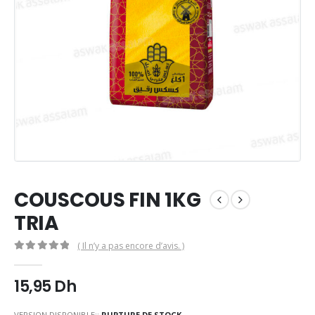
COUSCOUS FIN 1KG
TRIA
( Il n’y a pas encore d’avis. )
0
Sur 5
15,95
Dh
VERSION DISPONIBLE::
RUPTURE DE STOCK