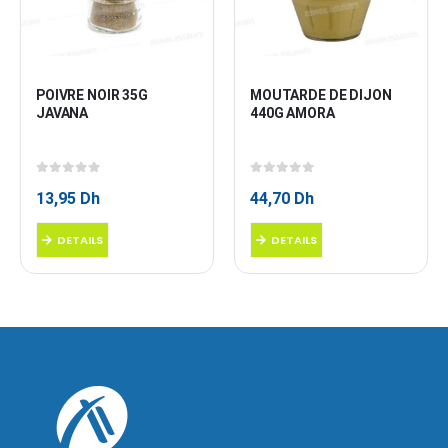
POIVRE NOIR 35G 
MOUTARDE DE DIJON 
JAVANA
440G AMORA
0
sur 5
0
sur 5
13,95
Dh
44,70
Dh
DETAILS
DETAILS