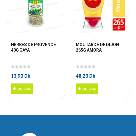
HERBES DE PROVENCE 
MOUTARDE DE DIJON 
40G GAYA
265G AMORA
0
sur 5
0
sur 5
13,90
Dh
48,20
Dh
DETAILS
DETAILS