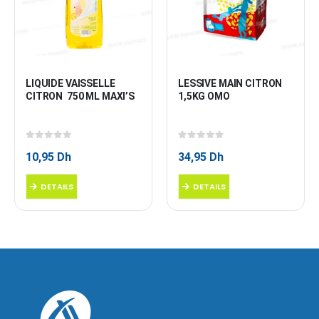
LIQUIDE VAISSELLE 
LESSIVE MAIN CITRON 
CITRON  750 ML MAXI’S
1,5KG OMO
0
sur 5
0
sur 5
10,95
Dh
34,95
Dh
DETAILS
DETAILS