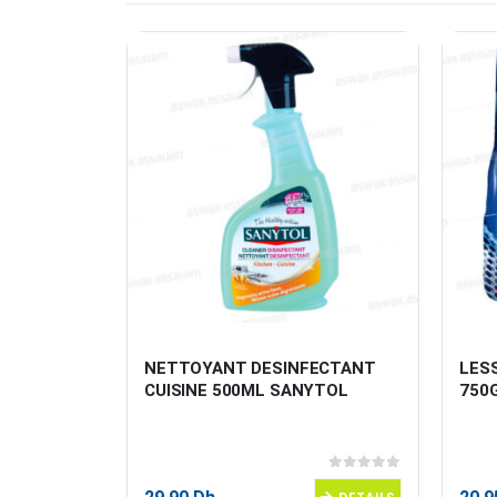
G ECONET
NETTOYANT DESINFECTANT 
LESS
CUISINE 500ML SANYTOL
750
0
sur 5
0
sur 5