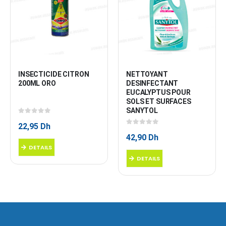
INSECTICIDE CITRON 
NETTOYANT 
200ML ORO
DESINFECTANT 
EUCALYPTUS POUR 
SOLS ET SURFACES 
SANYTOL
0
sur 5
22,95
Dh
0
sur 5
42,90
Dh
DETAILS
DETAILS