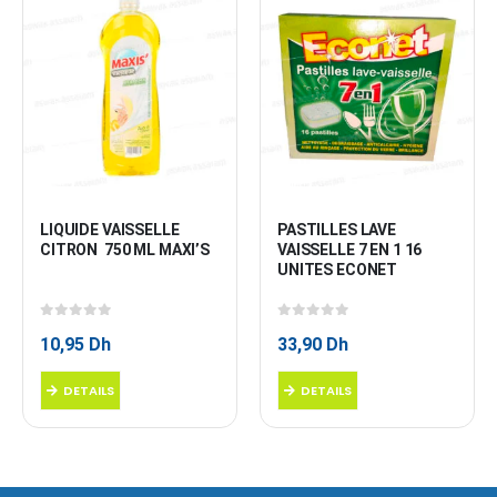
LIQUIDE VAISSELLE 
PASTILLES LAVE 
CITRON  750 ML MAXI’S
VAISSELLE 7 EN 1 16 
UNITES ECONET
0
sur 5
0
sur 5
10,95
Dh
33,90
Dh
DETAILS
DETAILS