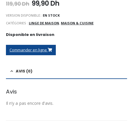
Le
Le
99,90
Dh
119,90
Dh
prix
prix
initial
actuel
VERSION DISPONIBLE::
EN STOCK
était :
est :
CATÉGORIES :
LINGE DE MAISON
,
MAISON & CUISINE
119,90 Dh.
99,90 Dh.
Disponible en livraison
Commander en ligne
AVIS (0)
Avis
Il n’y a pas encore d’avis.