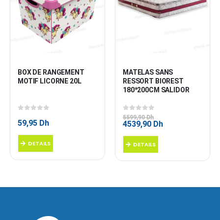
BOX DE RANGEMENT 
MATELAS SANS 
MOTIF LICORNE 20L
RESSORT BIOREST 
180*200CM SALIDOR
0
sur 5
0
sur 5
5599,90
Dh
59,95
Dh
Le
Le
4539,90
Dh
prix
prix
initial
actuel
DETAILS
DETAILS
était :
est :
5599,90 Dh.
4539,90 Dh.