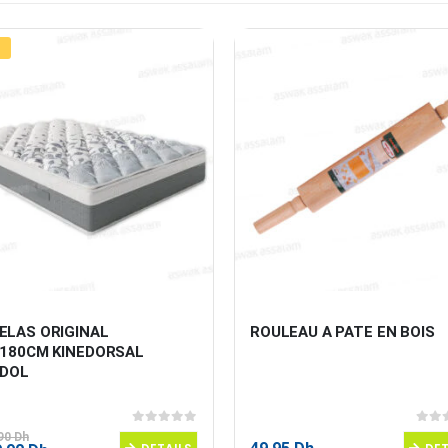
ELAS ORIGINAL 
ROULEAU A PATE EN BOIS
*180CM KINEDORSAL 
IDOL
0
sur 5
0
sur
,90
Dh