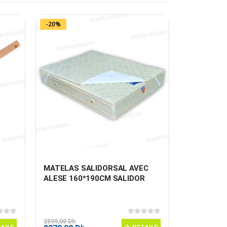
-20%
MATELAS SALIDORSAL AVEC 
BOX DE R
ALESE 160*190CM SALIDOR
LICORNE 2
 5
0
sur 5
2599,00
Dh