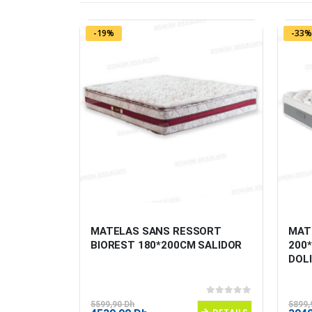
-19%
-33%
UR 
MATELAS SANS RESSORT 
MAT
*20CM + 
BIOREST 180*200CM SALIDOR
200
DOL
0
sur 5
0
sur 5
5599,90
Dh
5899