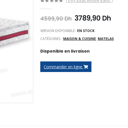
( Il n’y a pas encore d’avis. )
0
Sur 5
Le
Le
3789,90
Dh
4599,90
Dh
prix
prix
initial
actu
VERSION DISPONIBLE::
EN STOCK
était :
est :
CATÉGORIES :
MAISON & CUISINE
,
MATELAS
4599,90 Dh.
3789
Disponible en livraison
Commander en ligne