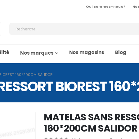
Qui sommes-nous?
No
lité
Nos magasins
Blog
Nos marques
BIOREST 160*200CM SALIDOR
RESSORT BIOREST 160
MATELAS SANS RESS
160*200CM SALIDOR