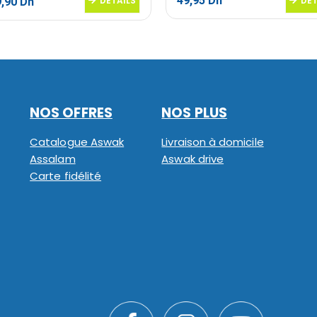
49,95
Dh
Le
DETAILS
DET
9,90
Dh
prix
al
actuel
 :
est :
,90 Dh.
3949,90 Dh.
NOS OFFRES
NOS PLUS
Catalogue Aswak
Livraison à domicile
Assalam
Aswak drive
Carte fidélité