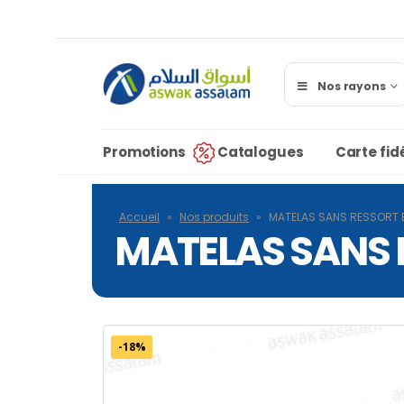
Nos rayons
Promotions
Catalogues
Carte fidé
Accueil
»
Nos produits
»
MATELAS SANS RESSORT 
MATELAS SANS 
-18%