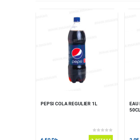
PEPSI COLA REGULIER 1L
EAU
50CL
0
sur 5
0
sur 5