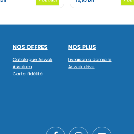
5
Dh
10,95
Dh
DETAILS
DET
NOS OFFRES
NOS PLUS
Catalogue Aswak
Livraison à domicile
Assalam
Aswak drive
Carte fidélité