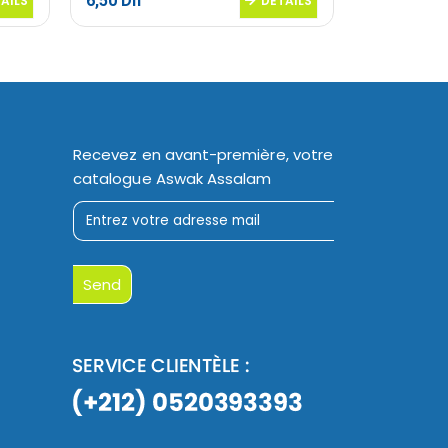
6,50
Dh
14,50
Dh
AILS
DETAILS
Recevez en avant-première, votre
catalogue Aswak Assalam