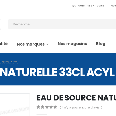
Qui sommes-nous?
No
lité
Nos magasins
Blog
Nos marques
E 33CL ACYL
 NATURELLE 33CL ACYL
EAU DE SOURCE NATU
( Il n’y a pas encore d’avis. )
0
Sur 5