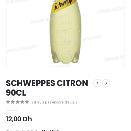
SCHWEPPES CITRON
90CL
( Il n’y a pas encore d’avis. )
0
Sur 5
12,00
Dh
VERSION DISPONIBLE::
EN STOCK