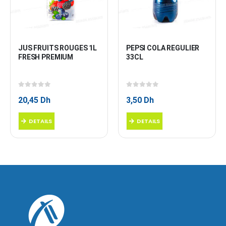
JUS FRUITS ROUGES 1L 
PEPSI COLA REGULIER 
FRESH PREMIUM
33CL
0
sur 5
0
sur 5
20,45
Dh
3,50
Dh
DETAILS
DETAILS