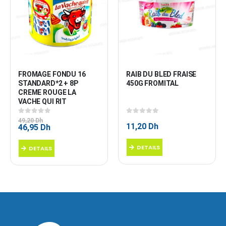
FROMAGE FONDU 16 
RAIB DU BLED FRAISE 
STANDARD*2 + 8P 
450G FROMITAL
CREME ROUGE LA 
VACHE QUI RIT
0
sur 5
0
sur 5
49,20
Dh
11,20
Dh
Le
Le
46,95
Dh
prix
prix
initial
actuel
DETAILS
DETAILS
était :
est :
49,20 Dh.
46,95 Dh.