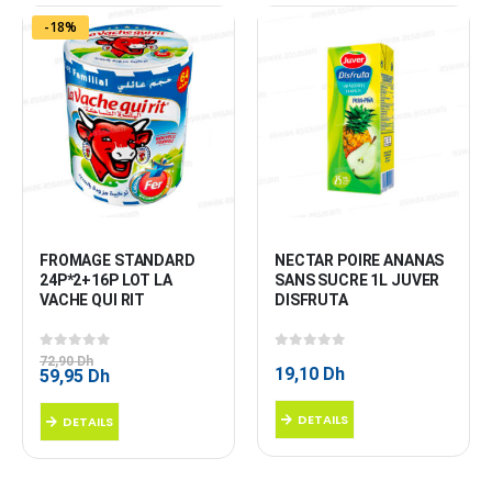
-18%
FROMAGE STANDARD 
NECTAR POIRE ANANAS 
24P*2+16P LOT LA 
SANS SUCRE 1L JUVER 
VACHE QUI RIT
DISFRUTA
0
sur 5
0
sur 5
72,90
Dh
19,10
Dh
Le
Le
59,95
Dh
prix
prix
initial
actuel
DETAILS
DETAILS
était :
est :
72,90 Dh.
59,95 Dh.