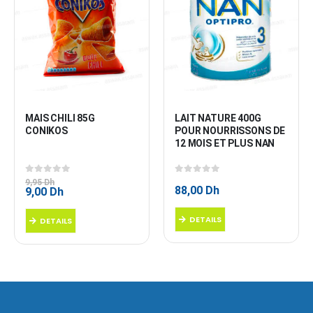
MAIS CHILI 85G 
LAIT NATURE 400G 
CONIKOS
POUR NOURRISSONS DE 
12 MOIS ET PLUS NAN
0
sur 5
0
sur 5
9,95
Dh
88,00
Dh
Le
Le
9,00
Dh
prix
prix
initial
actuel
DETAILS
DETAILS
était :
est :
9,95 Dh.
9,00 Dh.