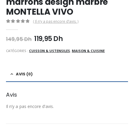
marrons design marbre
MONTELLA VIVO
( Il n’y a pas encore d’avis. )
0
Sur 5
Le
Le
119,95
Dh
149,95
Dh
prix
prix
initial
actuel
CATÉGORIES :
CUISSON & USTENSILES
,
MAISON & CUISINE
était :
est :
149,95 Dh.
119,95 Dh.
AVIS (0)
Avis
Il n’y a pas encore d’avis.