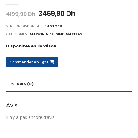
0
Sur 5
Le
Le
3469,90
Dh
4199,90
Dh
prix
prix
initial
actuel
VERSION DISPONIBLE::
EN STOCK
était :
est :
CATÉGORIES :
MAISON & CUISINE
,
MATELAS
4199,90 Dh.
3469,90 Dh.
Disponible en livraison
Commander en ligne
AVIS (0)
Avis
Il n’y a pas encore d’avis.