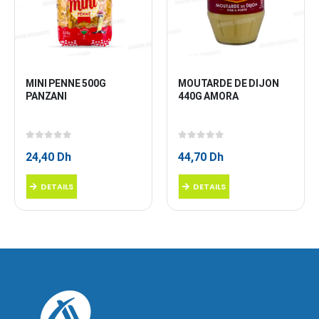
MINI PENNE 500G 
MOUTARDE DE DIJON 
PANZANI
440G AMORA
0
sur 5
0
sur 5
24,40
Dh
44,70
Dh
DETAILS
DETAILS