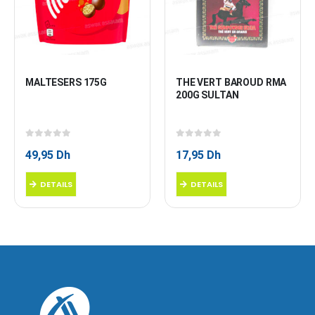
MALTESERS 175G
THE VERT BAROUD RMA 
200G SULTAN
0
sur 5
0
sur 5
49,95
Dh
17,95
Dh
DETAILS
DETAILS