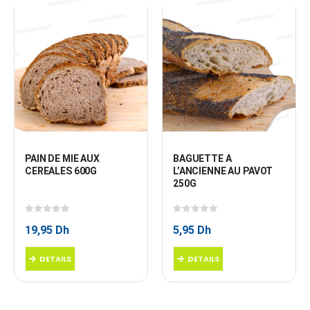
PAIN DE MIE AUX 
BAGUETTE A 
CEREALES 600G
L’ANCIENNE AU PAVOT 
250G
0
sur 5
0
sur 5
19,95
Dh
5,95
Dh
DETAILS
DETAILS