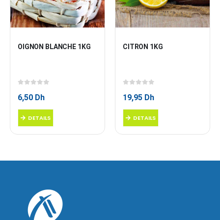
OIGNON BLANCHE 1KG
CITRON 1KG
0
sur 5
0
sur 5
6,50
Dh
19,95
Dh
DETAILS
DETAILS