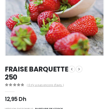
FRAISE BARQUETTE
250
( Il n’y a pas encore d’avis. )
0
Sur 5
12,95
Dh
VERSION DISPONIBLE::
RUPTURE DE STOCK