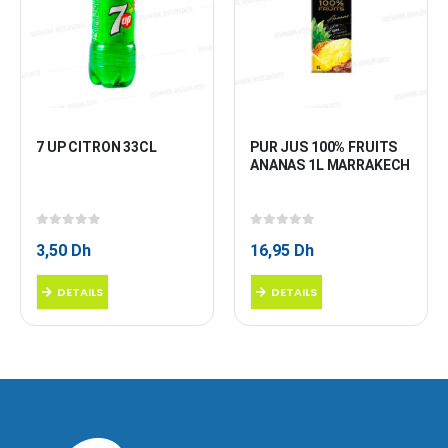
7 UP CITRON 33CL
PUR JUS 100% FRUITS 
ANANAS 1L MARRAKECH
0
sur 5
0
sur 5
3,50
Dh
16,95
Dh
DETAILS
DETAILS