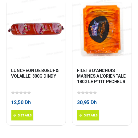
LUNCHEON DE BOEUF & 
FILETS D’ANCHOIS 
VOLAILLE  300G DINDY
MARINES A L’ORIENTALE 
180G LE P’TIT PECHEUR
0
sur 5
0
sur 5
12,50
Dh
30,95
Dh
DETAILS
DETAILS