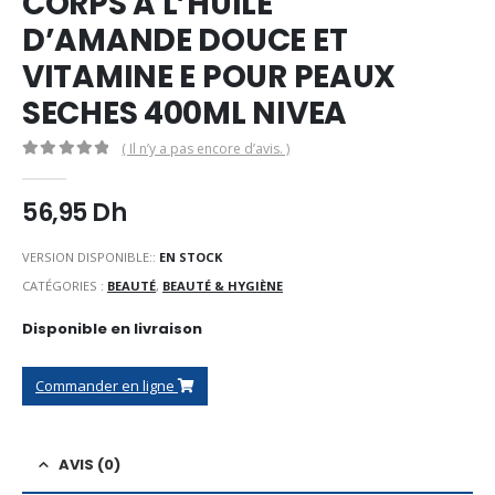
CORPS A L’HUILE
D’AMANDE DOUCE ET
VITAMINE E POUR PEAUX
SECHES 400ML NIVEA
( Il n’y a pas encore d’avis. )
0
Sur 5
56,95
Dh
VERSION DISPONIBLE::
EN STOCK
CATÉGORIES :
BEAUTÉ
,
BEAUTÉ & HYGIÈNE
Disponible en livraison
Commander en ligne
AVIS (0)