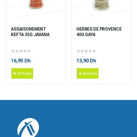
ASSAISONEMENT 
HERBES DE PROVENCE 
KEFTA 35G JAVANA
40G GAYA
0
sur 5
0
sur 5
16,95
Dh
13,90
Dh
DETAILS
DETAILS