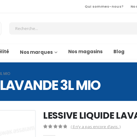
Qui sommes-nous?
No
lité
Nos magasins
Blog
Nos marques
3L MIO
E LAVANDE 3L MIO
LESSIVE LIQUIDE LAV
( Il n’y a pas encore d’avis. )
0
Sur 5