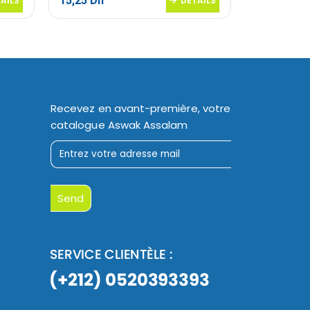
15,25
Dh
81,50
Dh
AILS
DETAILS
Recevez en avant-première, votre
catalogue Aswak Assalam