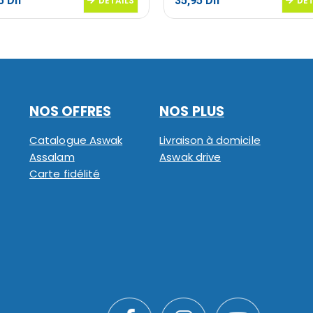
95
Dh
35,95
Dh
DETAILS
DET
NOS OFFRES
NOS PLUS
Catalogue Aswak
Livraison à domicile
Assalam
Aswak drive
Carte fidélité