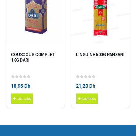
COUSCOUS COMPLET 
LINGUINE 500G PANZANI
1KG DARI
0
sur 5
0
sur 5
18,95
Dh
21,20
Dh
DETAILS
DETAILS