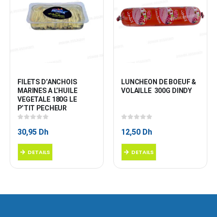
FILETS D’ANCHOIS 
LUNCHEON DE BOEUF & 
MARINES A L’HUILE 
VOLAILLE  300G DINDY
VEGETALE 180G LE 
P’TIT PECHEUR
0
sur 5
0
sur 5
30,95
Dh
12,50
Dh
DETAILS
DETAILS