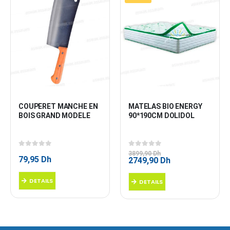
COUPERET MANCHE EN 
MATELAS BIO ENERGY 
BOIS GRAND MODELE
90*190CM DOLIDOL
0
sur 5
0
sur 5
3899,90
Dh
79,95
Dh
Le
Le
2749,90
Dh
prix
prix
initial
actuel
DETAILS
DETAILS
était :
est :
3899,90 Dh.
2749,90 Dh.