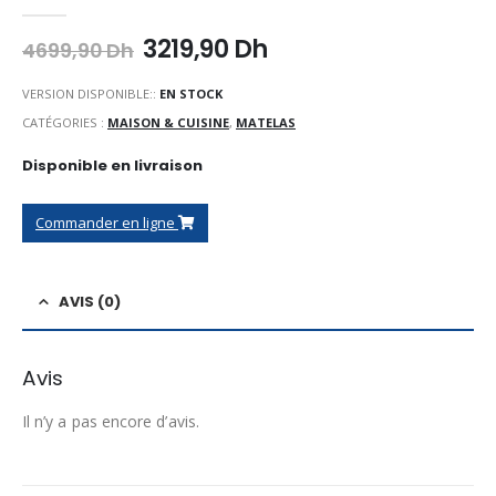
0
Sur 5
Le
Le
3219,90
Dh
4699,90
Dh
prix
prix
initial
actuel
VERSION DISPONIBLE::
EN STOCK
était :
est :
CATÉGORIES :
MAISON & CUISINE
,
MATELAS
4699,90 Dh.
3219,90 Dh.
Disponible en livraison
Commander en ligne
AVIS (0)
Avis
Il n’y a pas encore d’avis.