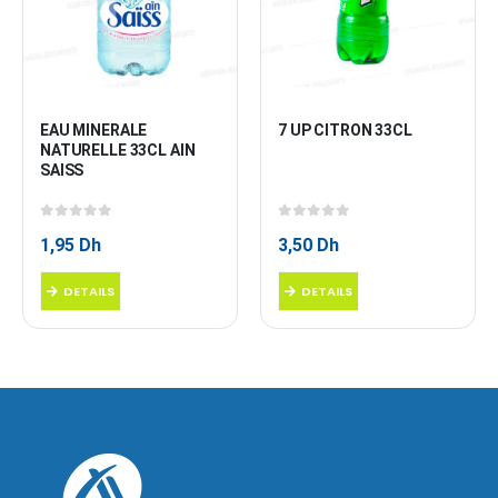
EAU MINERALE 
7 UP CITRON 33CL
NATURELLE 33CL AIN 
SAISS
0
sur 5
0
sur 5
1,95
Dh
3,50
Dh
DETAILS
DETAILS