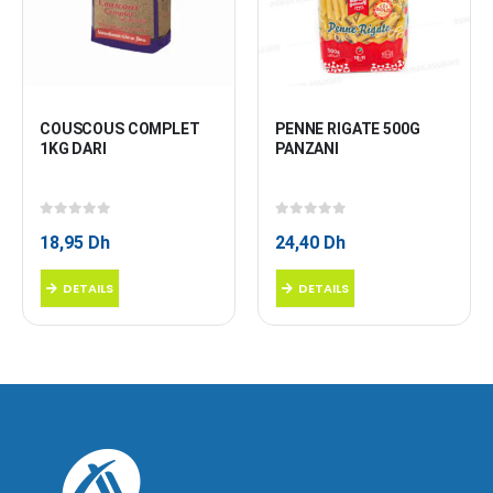
COUSCOUS COMPLET 
PENNE RIGATE 500G 
1KG DARI
PANZANI
0
sur 5
0
sur 5
18,95
Dh
24,40
Dh
DETAILS
DETAILS