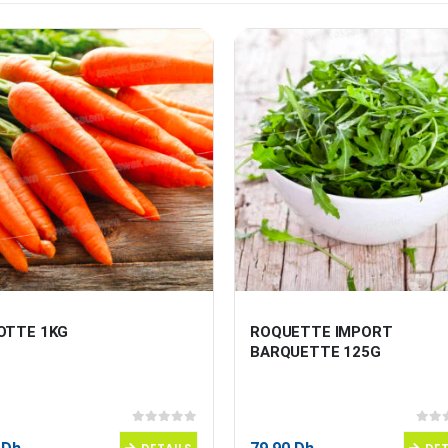
OTTE 1KG
ROQUETTE IMPORT 
BARQUETTE 125G
0
sur 5
0
sur