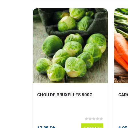
PIECE
CHOU DE BRUXELLES 500G
CAR
0
sur 5
0
sur 5