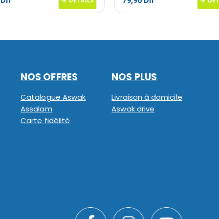
5
Dh
79,90
Dh
DETAILS
DET
NOS OFFRES
NOS PLUS
Catalogue Aswak
Livraison à domicile
Assalam
Aswak drive
Carte fidélité