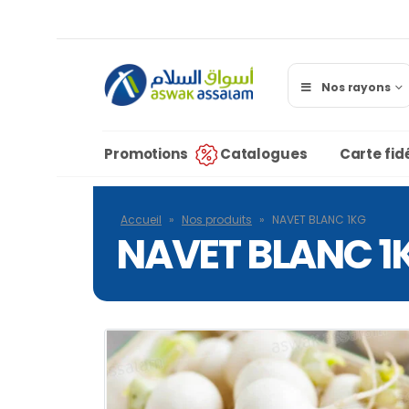
Nos rayons
Promotions
Catalogues
Carte fidé
Accueil
»
Nos produits
»
NAVET BLANC 1KG
NAVET BLANC 1