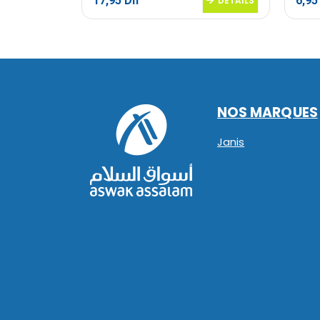
17,95
Dh
6,9
DETAILS
DETAILS
NOS MARQUES
Janis