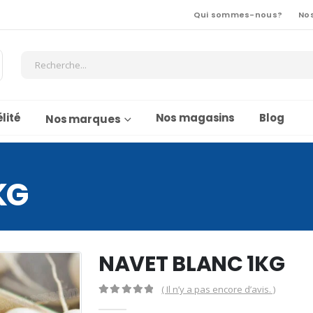
Qui sommes-nous?
No
lité
Nos magasins
Blog
Nos marques
KG
NAVET BLANC 1KG
( Il n’y a pas encore d’avis. )
0
Sur 5