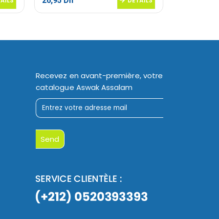
26,95
Dh
7,95
Dh
AILS
DETAILS
Recevez en avant-première, votre
catalogue Aswak Assalam