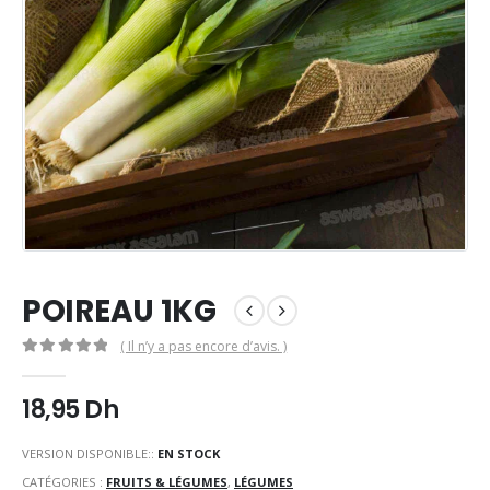
POIREAU 1KG
( Il n’y a pas encore d’avis. )
0
Sur 5
18,95
Dh
VERSION DISPONIBLE::
EN STOCK
CATÉGORIES :
FRUITS & LÉGUMES
,
LÉGUMES