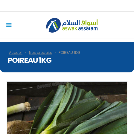
Accueil
»
Nos produits
»
POIREAU 1KG
POIREAU 1KG