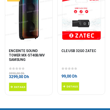
ENCEINTE SOUND 
CLE USB 32GO ZATEC
TOWER MX-ST40B/MV 
SAMSUNG
0
sur 5
0
sur 5
3990,00
Dh
99,00
Dh
Le
Le
3299,00
Dh
prix
prix
initial
actuel
DETAILS
DETAILS
était :
est :
3990,00 Dh.
3299,00 Dh.