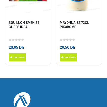
BOUILLON SMEN 24 
MAYONNAISE 72CL 
CUBES IDEAL
PIKAROME
0
sur 5
0
sur 5
20,95
Dh
29,50
Dh
DETAILS
DETAILS