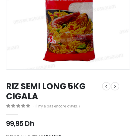
RIZ SEMI LONG 5KG
CIGALA
( Il n’y a pas encore d’avis. )
0
Sur 5
99,95
Dh
VERSION DISPONIBLE::
EN STOCK