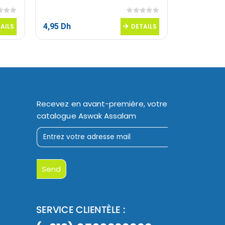
 5
0
sur 5
4,95
Dh
28,00
Dh
AILS
DETAILS
Recevez en avant-première, votre
catalogue Aswak Assalam