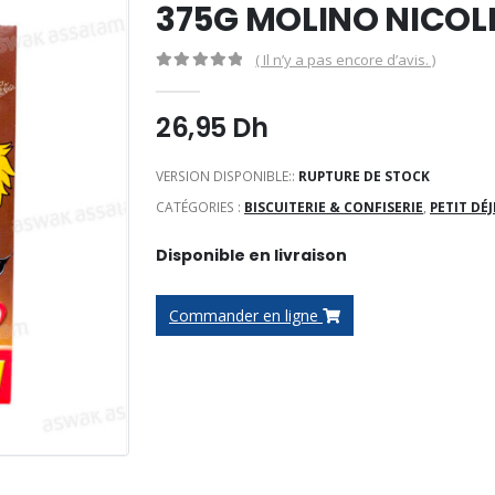
375G MOLINO NICOL
( Il n’y a pas encore d’avis. )
0
Sur 5
26,95
Dh
VERSION DISPONIBLE::
RUPTURE DE STOCK
CATÉGORIES :
BISCUITERIE & CONFISERIE
,
PETIT DÉ
Disponible en livraison
Commander en ligne