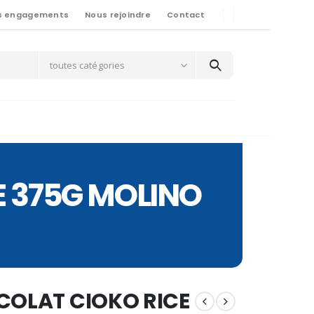
s engagements
Nous rejoindre
Contact
toutes catégories
E 375G MOLINO
COLAT CIOKO RICE