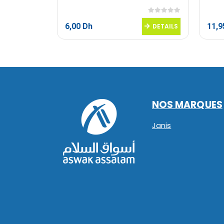
0
sur 5
0
sur 5
6,00
Dh
11,
DETAILS
DETAILS
NOS MARQUES
Janis