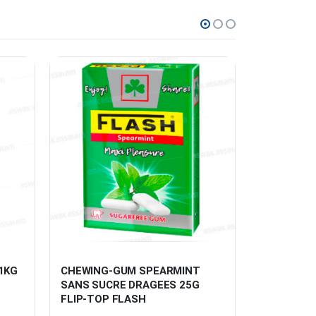
1KG 
CHEWING-GUM SPEARMINT 
CEREALES 
SANS SUCRE DRAGEES 25G 
250G CER
FLIP-TOP FLASH