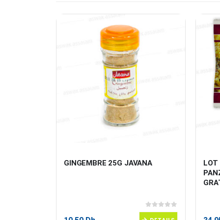
BAS 
GINGEMBRE 25G JAVANA
LOT 
PANZ
GRA
0
sur 5
0
sur 5