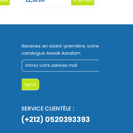
22,50
Dh
11,60
Dh
AILS
DETAILS
Recevez en avant-première, votre
catalogue Aswak Assalam