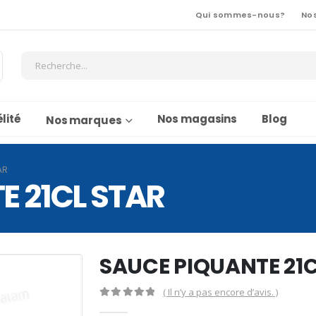
Qui sommes-nous?
No
lité
Nos magasins
Blog
Nos marques
AR
E 21CL STAR
SAUCE PIQUANTE 21C
( Il n’y a pas encore d’avis. )
0
Sur 5