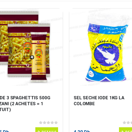
DE 3 SPAGHETTIS 500G 
SEL SECHE IODE 1KG LA 
ANI (2 ACHETES = 1 
COLOMBE
TUIT)
0
sur 5
0
sur