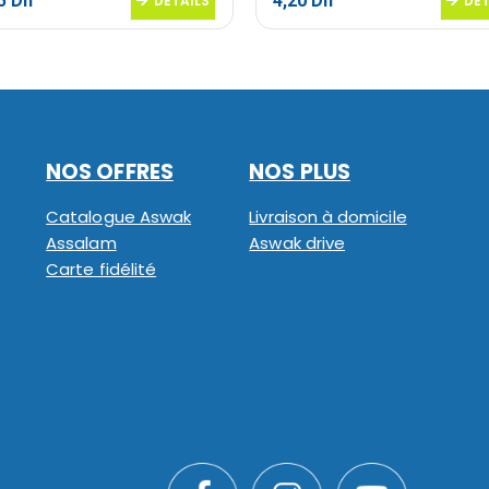
95
Dh
4,20
Dh
DETAILS
DET
NOS OFFRES
NOS PLUS
Catalogue Aswak
Livraison à domicile
Assalam
Aswak drive
Carte fidélité