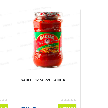
SAUCE PIZZA 72CL AICHA
LANGUE D’
 5
0
sur 5