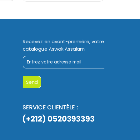
initial
actuel
était :
est :
499,99 Dh.
299,95 Dh.
Recevez en avant-première, votre
catalogue Aswak Assalam