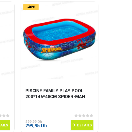
-40%
PISCINE FAMILY PLAY POOL 
TENTE PO
200*146*48CM SPIDER-MAN
AVEC PLA
200*100*1
 5
0
sur 5
499,99
Dh
149,95
Dh
AILS
Le
Le
DETAILS
299,95
Dh
prix
prix