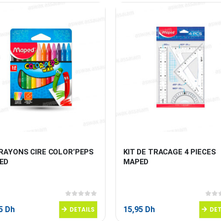
RAYONS CIRE COLOR’PEPS 
KIT DE TRACAGE 4 PIECES 
ED
MAPED
0
sur 5
0
sur
95
Dh
15,95
Dh
DETAILS
DET