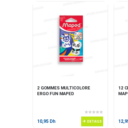
 102 x 
2 GOMMES MULTICOLORE 
12 C
ERGO FUN MAPED
MAP
0
sur 5
0
sur 5
10,95
Dh
12,
DETAILS
DETAILS