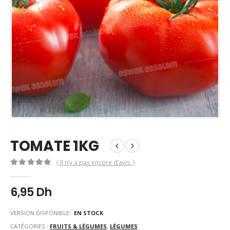
TOMATE 1KG
( Il n’y a pas encore d’avis. )
0
Sur 5
6,95
Dh
VERSION DISPONIBLE::
EN STOCK
CATÉGORIES :
FRUITS & LÉGUMES
,
LÉGUMES