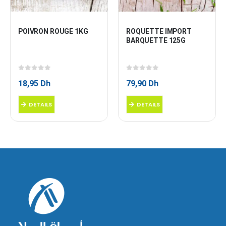
POIVRON ROUGE 1KG
ROQUETTE IMPORT 
BARQUETTE 125G
0
sur 5
0
sur 5
18,95
Dh
79,90
Dh
DETAILS
DETAILS