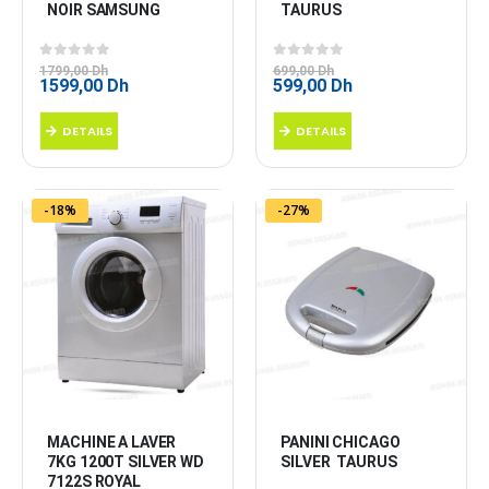
NOIR SAMSUNG
TAURUS
0
sur 5
0
sur 5
1799,00
Dh
699,00
Dh
Le
Le
Le
Le
1599,00
Dh
599,00
Dh
prix
prix
prix
prix
initial
actuel
initial
actuel
DETAILS
DETAILS
était :
est :
était :
est :
1799,00 Dh.
1599,00 Dh.
699,00 Dh.
599,00 Dh.
-18%
-27%
MACHINE A LAVER 
PANINI CHICAGO 
7KG 1200T SILVER WD 
SILVER  TAURUS
7122S ROYAL