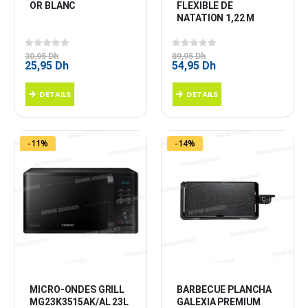
OR BLANC
FLEXIBLE DE 
NATATION 1,22 M
0
sur 5
0
sur 5
30,95
Dh
89,95
Dh
Le
Le
Le
Le
25,95
Dh
54,95
Dh
prix
prix
prix
prix
initial
actuel
initial
actuel
DETAILS
DETAILS
était :
est :
était :
est :
30,95 Dh.
25,95 Dh.
89,95 Dh.
54,95 Dh.
-11%
-14%
MICRO-ONDES GRILL 
BARBECUE PLANCHA 
MG23K3515AK/AL 23L 
GALEXIA PREMIUM 