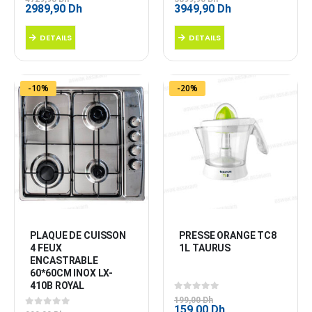
Le
Le
Le
Le
2989,90
Dh
3949,90
Dh
prix
prix
prix
prix
initial
actuel
initial
actuel
DETAILS
DETAILS
était :
est :
était :
est :
4729,90 Dh.
2989,90 Dh.
5899,90 Dh.
3949,90 Dh.
-10%
-20%
PLAQUE DE CUISSON 
PRESSE ORANGE TC8 
4 FEUX 
1L TAURUS
ENCASTRABLE 
60*60CM INOX LX-
410B ROYAL
0
sur 5
199,00
Dh
Le
Le
159,00
Dh