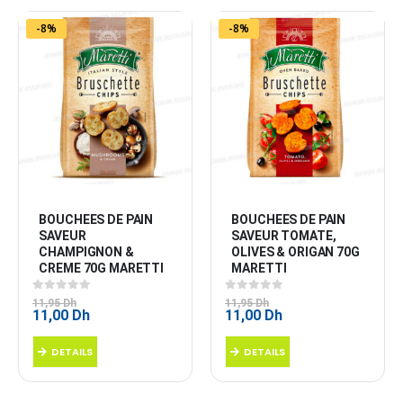
-8%
-8%
BOUCHEES DE PAIN 
BOUCHEES DE PAIN 
SAVEUR 
SAVEUR TOMATE, 
CHAMPIGNON & 
OLIVES & ORIGAN 70G 
CREME 70G MARETTI
MARETTI
0
sur 5
0
sur 5
11,95
Dh
11,95
Dh
Le
Le
Le
Le
11,00
Dh
11,00
Dh
prix
prix
prix
prix
initial
actuel
initial
actuel
DETAILS
DETAILS
était :
est :
était :
est :
11,95 Dh.
11,00 Dh.
11,95 Dh.
11,00 Dh.