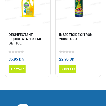
DESINFECTANT 
INSECTICIDE CITRON 
LIQUIDE 4 EN 1 900ML 
200ML ORO
DETTOL
0
sur 5
0
sur 5
35,95
Dh
22,95
Dh
DETAILS
DETAILS