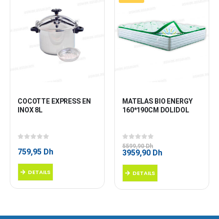
COCOTTE EXPRESS EN 
MATELAS BIO ENERGY 
INOX 8L
160*190CM DOLIDOL
0
sur 5
0
sur 5
5599,90
Dh
759,95
Dh
Le
Le
3959,90
Dh
prix
prix
initial
actuel
DETAILS
DETAILS
était :
est :
5599,90 Dh.
3959,90 Dh.