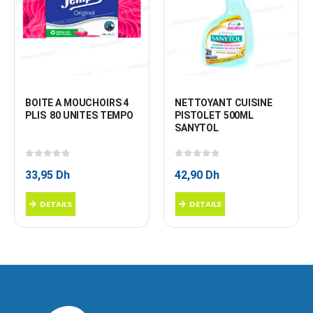
BOITE A MOUCHOIRS 4 
NETTOYANT CUISINE 
PLIS  80 UNITES TEMPO
PISTOLET 500ML 
SANYTOL
0
sur 5
0
sur 5
33,95
Dh
42,90
Dh
DETAILS
DETAILS