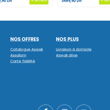
Le
DETAILS
Le
Le
DET
9,90
Dh
3469,90
Dh
prix
prix
prix
al
actuel
initial
actuel
 :
est :
était :
est :
,90 Dh.
2999,90 Dh.
4199,90 Dh.
3469,90 Dh.
NOS OFFRES
NOS PLUS
Catalogue Aswak
Livraison à domicile
Assalam
Aswak drive
Carte fidélité