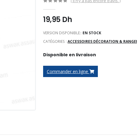
( Il n’y a pas encore d’avis. )
0
Sur 5
19,95
Dh
VERSION DISPONIBLE::
EN STOCK
CATÉGORIES :
ACCESSOIRES DÉCORATION & RANG
Disponible en livraison
Commander en ligne