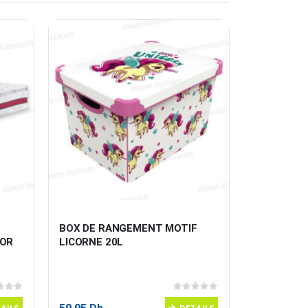
-20%
BOX DE RANGEMENT MOTIF 
MATELAS 
DOR
LICORNE 20L
ALESE 14
 5
0
sur 5
1999,00
Dh