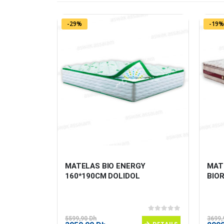
-29%
-19%
Y 
MATELAS BIO ENERGY 
MAT
160*190CM DOLIDOL
BIO
0
sur 5
0
sur 5
5599,90
Dh
3699