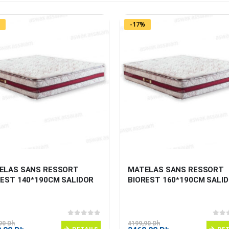
-17%
ELAS SANS RESSORT 
MATELAS SANS RESSORT 
REST 140*190CM SALIDOR
BIOREST 160*190CM SALI
0
sur 5
0
sur
,90
Dh
4199,90
Dh