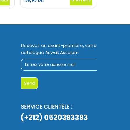
59,95
Dh
AILS
DETAILS
Le
1599,90
D
prix
initial
était :
1999,00 Dh
Recevez en avant-première, votre
catalogue Aswak Assalam