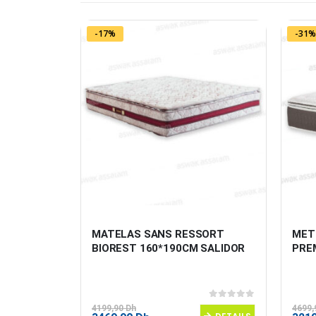
-17%
-31%
N BOIS 
MATELAS SANS RESSORT 
MET
BIOREST 160*190CM SALIDOR
PRE
0
sur 5
0
sur 5
4199,90
Dh
4699