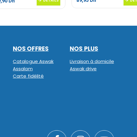
89,95
Dh
Le
DETAILS
DET
9,90
Dh
prix
al
actuel
 :
est :
,90 Dh.
3219,90 Dh.
NOS OFFRES
NOS PLUS
Catalogue Aswak
Livraison à domicile
Assalam
Aswak drive
Carte fidélité