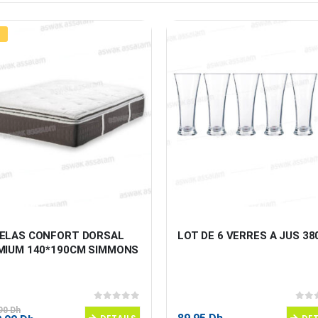
ELAS CONFORT DORSAL 
LOT DE 6 VERRES A JUS 38
MIUM 140*190CM SIMMONS
0
sur 5
0
sur
,90
Dh