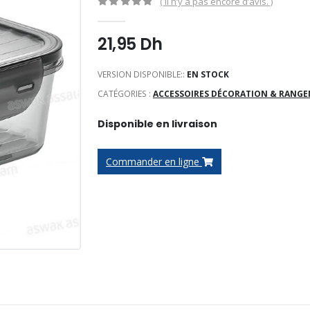
( Il n’y a pas encore d’avis. )
0
Sur 5
21,95
Dh
VERSION DISPONIBLE::
EN STOCK
CATÉGORIES :
ACCESSOIRES DÉCORATION & RANG
Disponible en livraison
Commander en ligne