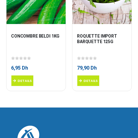
CONCOMBRE BELDI 1KG
ROQUETTE IMPORT 
BARQUETTE 125G
0
sur 5
0
sur 5
6,95
Dh
79,90
Dh
DETAILS
DETAILS