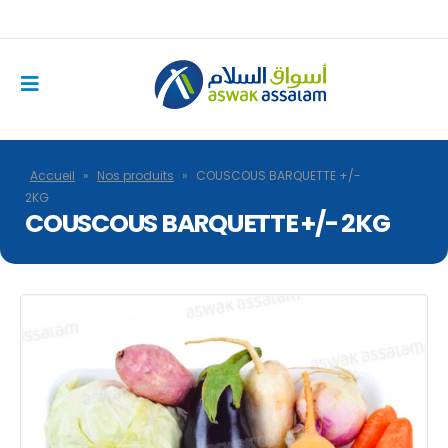
Accueil
»
Nos produits
»
COUSCOUS BARQUETTE +/-
2KG
COUSCOUS BARQUETTE +/- 2KG