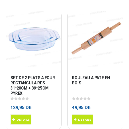
SET DE 2 PLATS A FOUR 
ROULEAU A PATE EN 
RECTANGULAIRES 
BOIS
31*20CM + 39*25CM 
PYREX
0
sur 5
0
sur 5
129,95
Dh
49,95
Dh
DETAILS
DETAILS