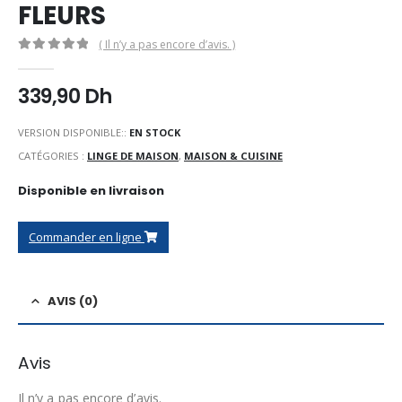
FLEURS
( Il n’y a pas encore d’avis. )
0
Sur 5
339,90
Dh
VERSION DISPONIBLE::
EN STOCK
CATÉGORIES :
LINGE DE MAISON
,
MAISON & CUISINE
Disponible en livraison
Commander en ligne
AVIS (0)
Avis
Il n’y a pas encore d’avis.