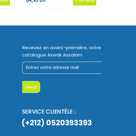
64,95
Dh
49,95
Dh
AILS
DETAILS
Recevez en avant-première, votre
catalogue Aswak Assalam