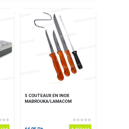
5 COUTEAUX EN INOX 
ROULEAU A
MABROUKA/LAMACOM
 5
0
sur 5