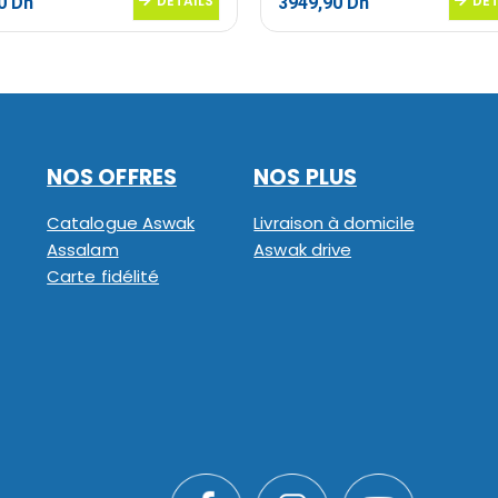
Le
DETAILS
Le
Le
DET
90
Dh
3949,90
Dh
prix
prix
prix
al
actuel
initial
actuel
 :
est :
était :
est :
0 Dh.
79,90 Dh.
5899,90 Dh.
3949,90 Dh.
NOS OFFRES
NOS PLUS
Catalogue Aswak
Livraison à domicile
Assalam
Aswak drive
Carte fidélité