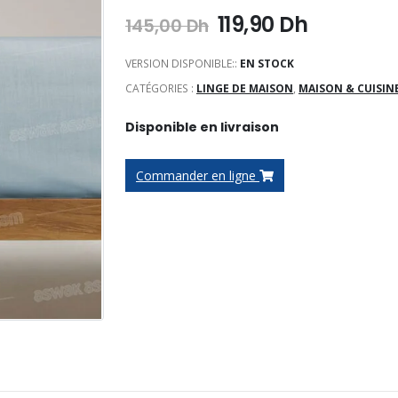
Le
Le
119,90
Dh
145,00
Dh
prix
prix
initial
actuel
VERSION DISPONIBLE::
EN STOCK
était :
est :
CATÉGORIES :
LINGE DE MAISON
,
MAISON & CUISIN
145,00 Dh.
119,90 Dh
Disponible en livraison
Commander en ligne