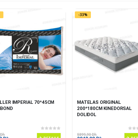
-33%
LLER IMPERIAL 70*45CM 
MATELAS ORIGINAL 
HBOND
200*180CM KINEDORSAL 
DOLIDOL
0
sur 5
0
sur
Dh
5899,90
Dh