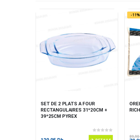
-11%
SORT 
SET DE 2 PLATS A FOUR 
OREI
 SALIDOR
RECTANGULAIRES 31*20CM + 
RIC
39*25CM PYREX
0
sur 5
0
sur 5
89,90