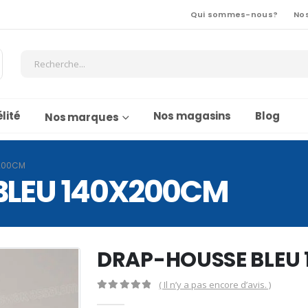
Qui sommes-nous?
No
lité
Nos magasins
Blog
Nos marques
X200CM
BLEU 140X200CM
DRAP-HOUSSE BLEU
( Il n’y a pas encore d’avis. )
0
Sur 5