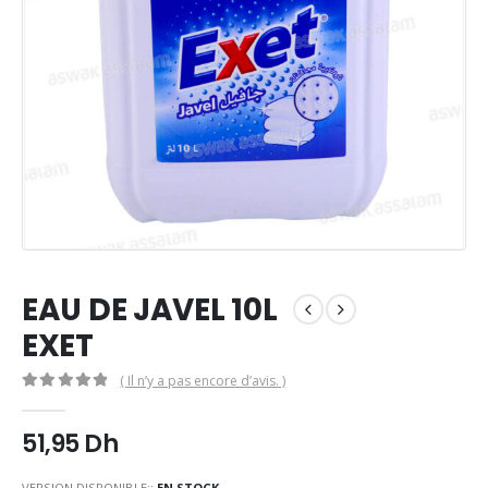
EAU DE JAVEL 10L
EXET
( Il n’y a pas encore d’avis. )
0
Sur 5
51,95
Dh
VERSION DISPONIBLE::
EN STOCK